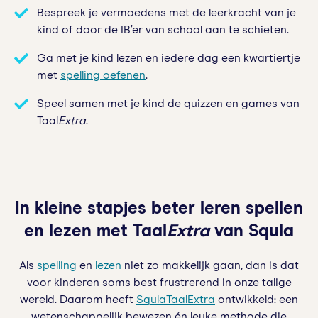
Bespreek je vermoedens met de leerkracht van je
kind of door de IB’er van school aan te schieten.
Ga met je kind lezen en iedere dag een kwartiertje
met
spelling oefenen
.
Speel samen met je kind de quizzen en games van
Taal
Extra
.
In kleine stapjes beter leren spellen
en lezen met Taal
Extra
van Squla
Als
spelling
en
lezen
niet zo makkelijk gaan, dan is dat
voor kinderen soms best frustrerend in onze talige
wereld. Daarom heeft
Squla
TaalExtra
ontwikkeld: een
wetenschappelijk bewezen én leuke methode die