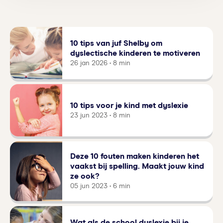
lezen, spellen en/of schrijven, terwijl een kind met
schrijven. Ook is begrijpend lezen vaak moeilijk
dyscalculie moeite heeft met rekenen en ruimtelijk
voor kinderen met dyslexie.
inzicht. Voor dyscalculie geldt – net als voor
dyslexie – dat dit vastgesteld moet worden door
10 tips van juf Shelby om
een deskundige. Deze stoornis gaat bovendien
dyslectische kinderen te motiveren
nooit over, maar kan wel behandeld worden.
26 jan 2026 • 8 min
10 tips voor je kind met dyslexie
23 jun 2023 • 8 min
Deze 10 fouten maken kinderen het
vaakst bij spelling. Maakt jouw kind
ze ook?
05 jun 2023 • 6 min
Wat als de school dyslexie bij je