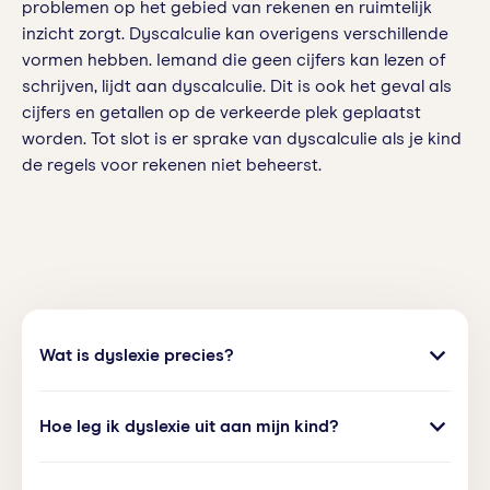
problemen op het gebied van rekenen en ruimtelijk
inzicht zorgt. Dyscalculie kan overigens verschillende
vormen hebben. Iemand die geen cijfers kan lezen of
schrijven, lijdt aan dyscalculie. Dit is ook het geval als
cijfers en getallen op de verkeerde plek geplaatst
worden. Tot slot is er sprake van dyscalculie als je kind
de regels voor rekenen niet beheerst.
Wat is dyslexie precies?
Dyslexie is een stoornis die ervoor zorgt dat je
Hoe leg ik dyslexie uit aan mijn kind?
kind moeite heeft met snel en nauwkeurig lezen en
spellen. De problemen komen onder meer tot
Als je kind dyslexie heeft, vraagt hij misschien wat
uiting bij het lezen van losse woorden. Teksten