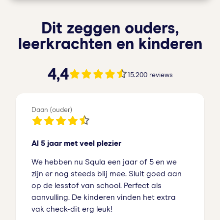
Dit zeggen ouders,
leerkrachten en kinderen
4.4 van de 5 sterren
4,4
15.200 reviews
Daan (ouder)
Al 5 jaar met veel plezier
We hebben nu Squla een jaar of 5 en we
zijn er nog steeds blij mee. Sluit goed aan
op de lesstof van school. Perfect als
aanvulling. De kinderen vinden het extra
vak check-dit erg leuk!