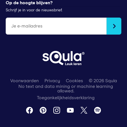
Op de hoogte blijven?
Stichtingen en goede doelen
Squla Polen
Schrijf je in voor de nieuwsbrief.
scoyo
Je e-mailadres
Voorwaarden
Privacy
Cookies
© 2026 Squla
No text and data mining or machine learning
allowed.
Toegankelijkheidsverklaring