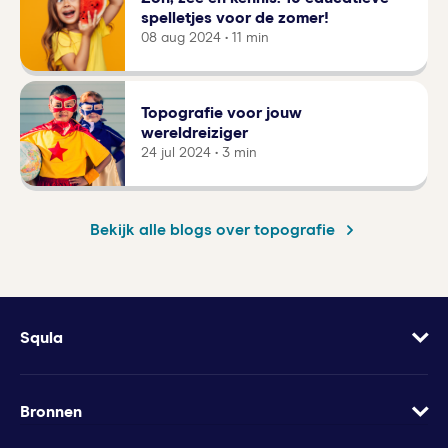
spelletjes voor de zomer!
08 aug 2024 • 11 min
Topografie voor jouw
wereldreiziger
24 jul 2024 • 3 min
Bekijk alle blogs over topografie
Squla
Over
Vacatures
Bronnen
Contact