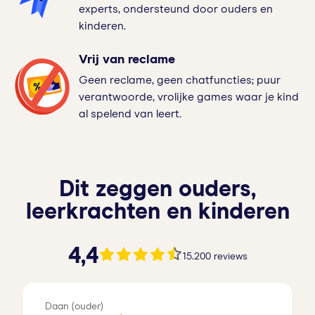
experts, ondersteund door ouders en
kinderen.
Vrij van reclame
Geen reclame, geen chatfuncties; puur
verantwoorde, vrolijke games waar je kind
al spelend van leert.
Dit zeggen ouders,
leerkrachten en kinderen
4.4 van de 5 sterren
4,4
15.200 reviews
Daan (ouder)