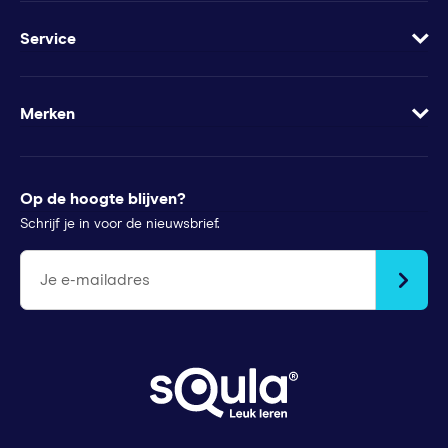
Blog
Geef Squla cadeau
Werkbladen
Service
Groeimindset
Samenwerkingen
Veelgestelde vragen
Minder te besteden?
Apps
Wachtwoord vergeten
Merken
Voor pers
Klachtenregeling
Futurewhiz
Tips voor ouders
StudyGo
Op de hoogte blijven?
Stichtingen en goede doelen
Squla Polen
Schrijf je in voor de nieuwsbrief.
scoyo
Je e-mailadres