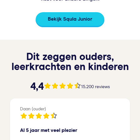
Bekijk Squla Junior
Dit zeggen ouders,
leerkrachten en kinderen
4.4 van de 5 sterren
4,4
15.200 reviews
Daan (ouder)
Al 5 jaar met veel plezier