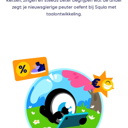
kletsen, zingen en steeds beter begrijpen wat de ander
zegt: je nieuwsgierige peuter oefent bij Squla met
taalontwikkeling.