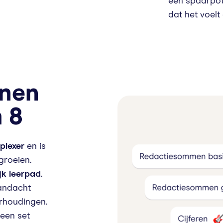
een spaarpot 
dat het voelt
enen
 8
plexer
en is
 groeien.
jk leerpad
.
aandacht
erhoudingen.
 een set