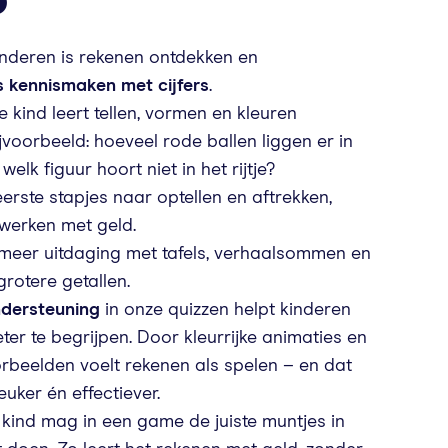
5
inderen is rekenen ontdekken en
s kennismaken met cijfers
.
e kind leert tellen, vormen en kleuren
jvoorbeeld: hoeveel rode ballen liggen er in
lk figuur hoort niet in het rijtje?
erste stapjes naar optellen en aftrekken,
 werken met geld.
meer uitdaging met tafels, verhaalsommen en
rotere getallen.
ndersteuning
in onze quizzen helpt kinderen
ter te begrijpen. Door kleurrijke animaties en
orbeelden voelt rekenen als spelen – en dat
euker én effectiever.
 kind mag in een game de juiste muntjes in