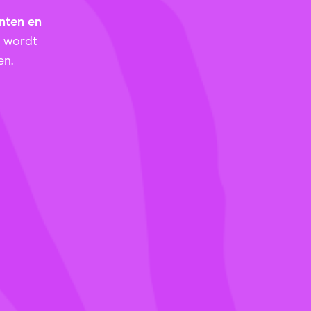
nten en
o wordt
en.