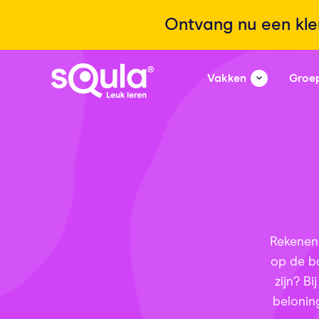
Ontvang nu een kle
Vakken
Groe
Rekenen 
op de b
zijn? B
beloning