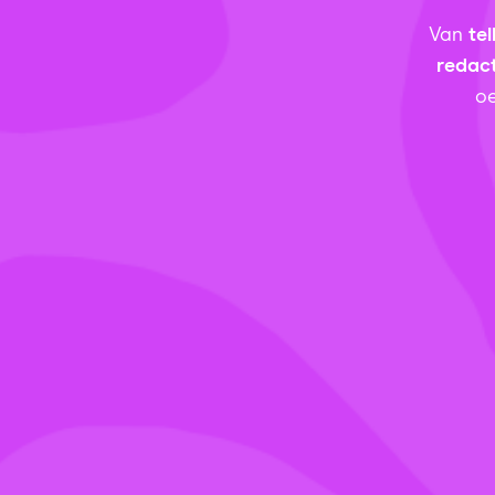
Van
te
redac
oe