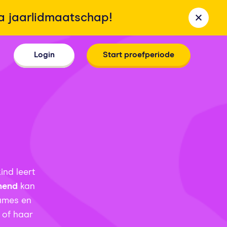
la jaarlidmaatschap!
Login
Start proefperiode
ind leert
nend
kan
games en
n of haar