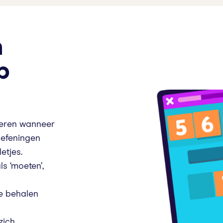
n
p
leren wanneer
oefeningen
etjes.
ls ‘moeten’,
e behalen
zich