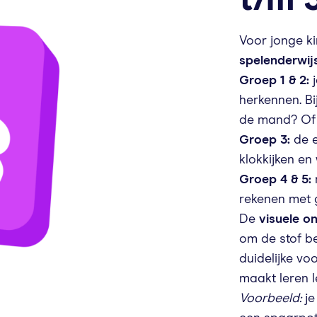
t/m 
Voor jonge k
spelenderwij
Groep 1 & 2:
j
herkennen. Bi
de mand? Of we
Groep 3:
de e
klokkijken en
Groep 4 & 5:
rekenen met g
De
visuele o
om de stof be
duidelijke vo
maakt leren l
Voorbeeld:
je