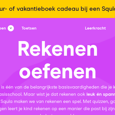
ur- of vakantieboek cadeau bij een Squ
pen
Toetsen
Leerkracht
Rekenen
oefenen
is één van de belangrijkste basisvaardigheden die je k
asisschool. Maar wist je dat rekenen ook
leuk én span
ij Squla maken we van rekenen een spel. Met quizzen, 
en leert je kind rekenen op een manier die past bij zij