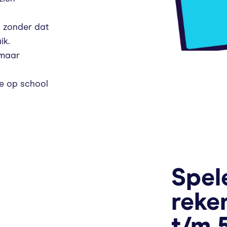
 zonder dat
ik.
 maar
ie op school
Spel
reke