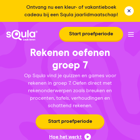
Ontvang nu een kleur- of vakantieboek
cadeau bij een Squla jaarlidmaatschap!
Start proefperiode
Rekenen oefenen
groep 7
Op Squla vind je quizzen en games voor
rekenen in groep 7. Oefen direct met
rekenonderwerpen zoals breuken en
procenten, tafels, verhoudingen en
schattend rekenen.
Start proefperiode
Hoe het werkt