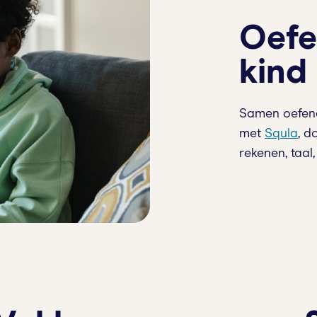
Oefe
kind
Samen oefene
met
Squla
, d
rekenen, taal,