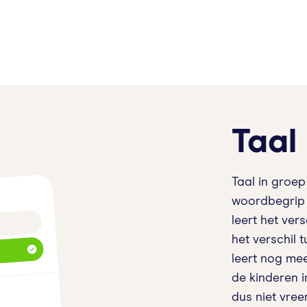
Taal
Taal in groe
woordbegrip o
leert het ver
het verschil t
leert nog me
de kinderen i
dus niet vre