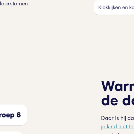
klaarstomen
Warm
de d
Daar is hij d
je kind niet t