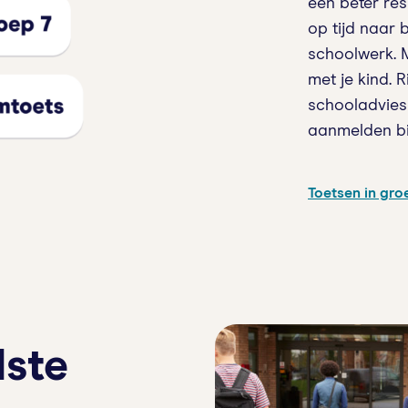
een beter resu
op tijd naar 
schoolwerk. 
met je kind. R
schooladvies 
aanmelden bi
Toetsen in gro
ste