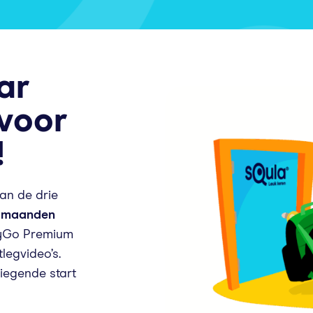
ar
voor
!
van de drie
 maanden
yGo Premium
legvideo’s.
liegende start