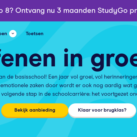
ep 8? Ontvang nu 3 maanden StudyGo pr
pen
Toetsen
enen in gro
an de basisschool! Een jaar vol groei, vol herinneringe
 emotionele zaken door wordt er ook nog aardig wat ge
 volgende stap in de schoolcarrière: het voortgezet ond
Bekijk aanbieding
Klaar voor brugklas?