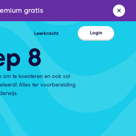
emium gratis
Login
Leerkracht
ep 8
n om te koesteren en ook vol
leerd! Alles ter voorbereiding
erwijs.