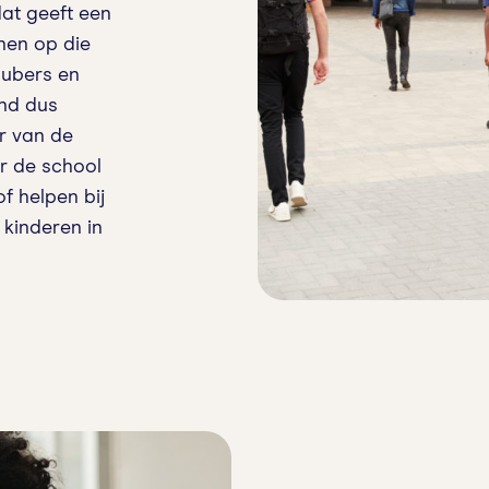
dat geeft een
nen op die
pubers en
ind dus
ar van de
r de school
f helpen bij
 kinderen in