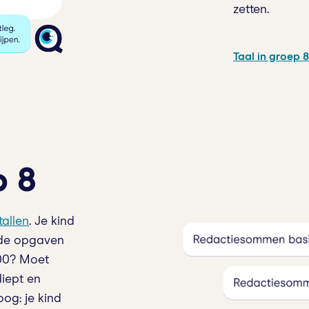
zetten.
Taal in groep 8
p 8
allen
. Je kind
 de opgaven
.000? Moet
diept en
og: je kind