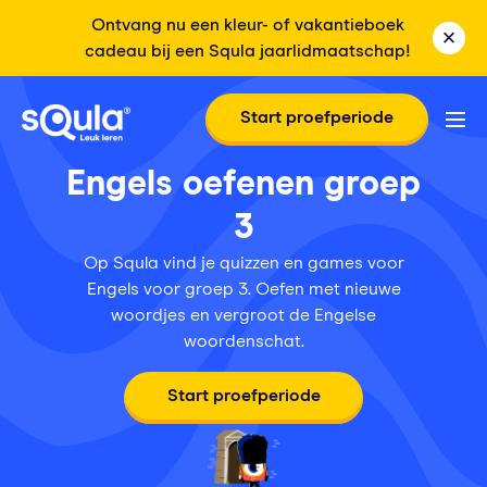
Ontvang nu een kleur- of vakantieboek
cadeau bij een Squla jaarlidmaatschap!
Start proefperiode
Engels oefenen groep
3
Op Squla vind je quizzen en games voor
Engels voor groep 3. Oefen met nieuwe
woordjes en vergroot de Engelse
woordenschat.
Start proefperiode