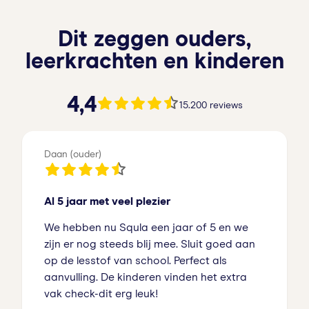
Dit zeggen ouders,
leerkrachten en kinderen
4.4 van de 5 sterren
4,4
15.200 reviews
Daan (ouder)
Al 5 jaar met veel plezier
We hebben nu Squla een jaar of 5 en we
zijn er nog steeds blij mee. Sluit goed aan
op de lesstof van school. Perfect als
aanvulling. De kinderen vinden het extra
vak check-dit erg leuk!