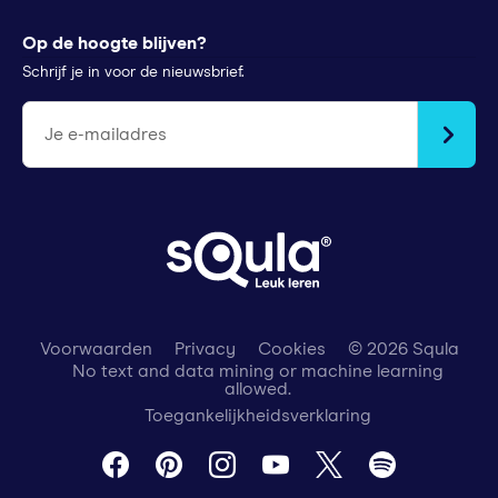
Tips voor ouders
StudyGo
Op de hoogte blijven?
Stichtingen en goede doelen
Squla Polen
Schrijf je in voor de nieuwsbrief.
scoyo
Je e-mailadres
Voorwaarden
Privacy
Cookies
© 2026 Squla
No text and data mining or machine learning
allowed.
Toegankelijkheidsverklaring