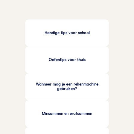
‘achthonderdacht’. Telwoorden boven de duizend
krijgen een spatie na het duizendtal ‘duizend
honderdvier’, veelvouden van duizend worden als
één woord geschreven ‘vierduizend’ en hele grote
getallen krijgen weer een spatie ‘zes miljoen’. Voor
Handige tips voor school
rangtelwoorden gelden dezelfde regels.
Oefentips voor thuis
Wanneer mag je een rekenmachine
gebruiken?
Minsommen en erafsommen