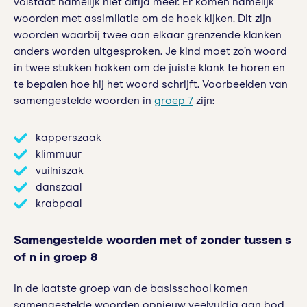
volstaat namelijk niet altijd meer. Er komen namelijk
woorden met assimilatie om de hoek kijken. Dit zijn
woorden waarbij twee aan elkaar grenzende klanken
anders worden uitgesproken. Je kind moet zo’n woord
in twee stukken hakken om de juiste klank te horen en
te bepalen hoe hij het woord schrijft. Voorbeelden van
samengestelde woorden in
groep 7
zijn:
kapperszaak
klimmuur
vuilniszak
danszaal
krabpaal
Samengestelde woorden met of zonder tussen s
of n in groep 8
In de laatste groep van de basisschool komen
samengestelde woorden opnieuw veelvuldig aan bod