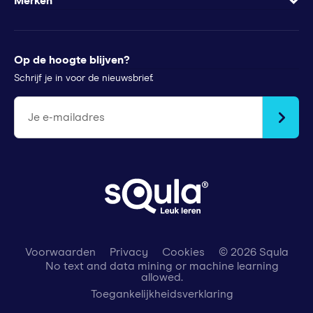
Wachtwoord vergeten
Merken
Voor pers
Klachtenregeling
Futurewhiz
Tips voor ouders
StudyGo
Op de hoogte blijven?
Stichtingen en goede doelen
Squla Polen
Schrijf je in voor de nieuwsbrief.
scoyo
Je e-mailadres
Voorwaarden
Privacy
Cookies
© 2026 Squla
No text and data mining or machine learning
allowed.
Toegankelijkheidsverklaring