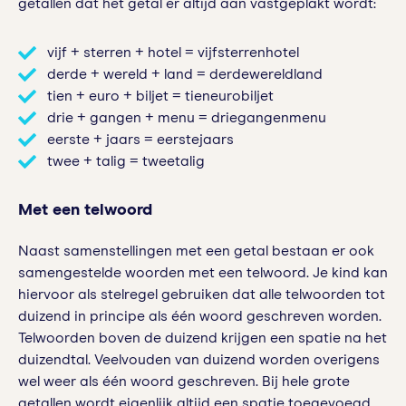
getallen dat het getal er altijd aan vastgeplakt wordt:
vijf + sterren + hotel = vijfsterrenhotel
derde + wereld + land = derdewereldland
tien + euro + biljet = tieneurobiljet
drie + gangen + menu = driegangenmenu
eerste + jaars = eerstejaars
twee + talig = tweetalig
Met een telwoord
Naast samenstellingen met een getal bestaan er ook
samengestelde woorden met een telwoord. Je kind kan
hiervoor als stelregel gebruiken dat alle telwoorden tot
duizend in principe als één woord geschreven worden.
Telwoorden boven de duizend krijgen een spatie na het
duizendtal. Veelvouden van duizend worden overigens
wel weer als één woord geschreven. Bij hele grote
getallen wordt eigenlijk altijd een spatie toegevoegd.