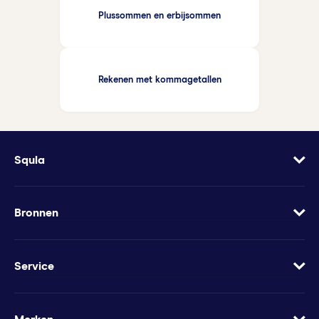
Plussommen en erbijsommen
Rekenen met kommagetallen
Squla
Over
Vacatures
Bronnen
Contact
Blog
Geef Squla cadeau
Werkbladen
Service
Groeimindset
Samenwerkingen
Veelgestelde vragen
Minder te besteden?
Apps