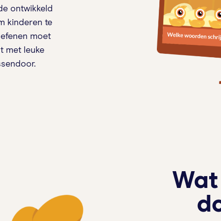
de ontwikkeld
 kinderen te
 oefenen moet
st met leuke
ssendoor.
Wat 
do