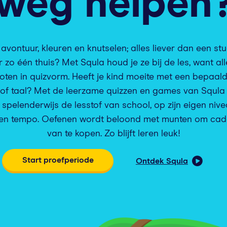
weg helpen
 avontuur, kleuren en knutselen; alles liever dan een st
r zo één thuis? Met Squla houd je ze bij de les, want al
goten in quizvorm. Heeft je kind moeite met een bepaald
of taal? Met de leerzame quizzen en games van Squla
ij spelenderwijs de lesstof van school, op zijn eigen niv
igen tempo. Oefenen wordt beloond met munten om cad
van te kopen. Zo blijft leren leuk!
Start proefperiode
Ontdek Squla