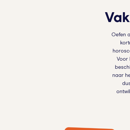
Vak
Oefen a
kort
horosco
Voor 
beschi
naar he
dus
ontwi