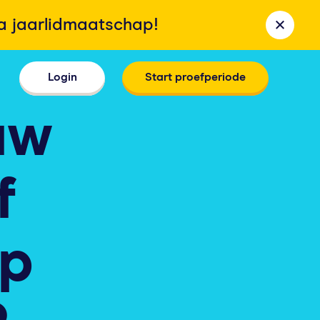
la jaarlidmaatschap!
Login
Start proefperiode
uw
f
op