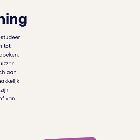
ning
studeer
n tot
rboeken.
uizzen
sch aan
akkelijk
zijn
of van