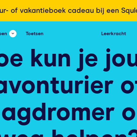
ur- of vakantieboek cadeau bij een Squ
pen
Toetsen
Leerkracht
oe kun je jo
avonturier o
agdromer 