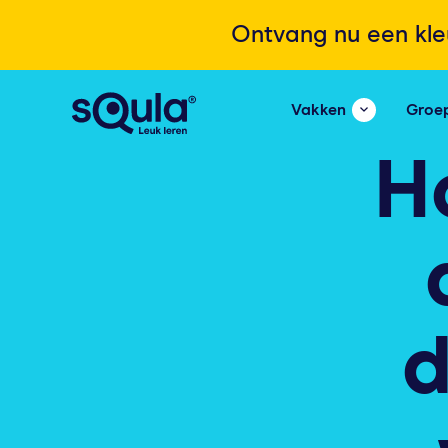
Ontvang nu een kle
Vakken
Groe
H
d