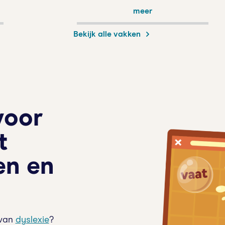
meer
Bekijk alle vakken
 voor
t
en en
 van
dyslexie
?