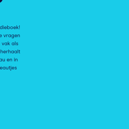
?
udieboek!
le vragen
 vak als
 herhaalt
eau en in
eautjes