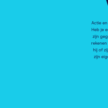
Actie en
Heb je e
zijn ge
rekenen 
hij of z
zijn e