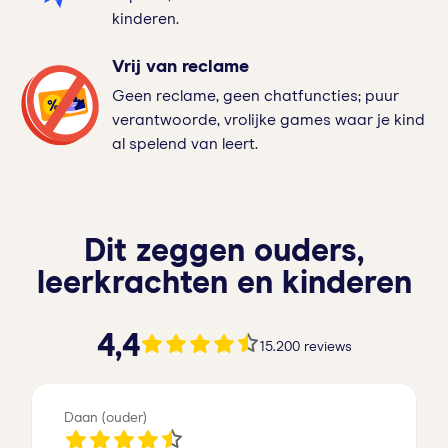
kinderen.
Vrij van reclame
Geen reclame, geen chatfuncties; puur
verantwoorde, vrolijke games waar je kind
al spelend van leert.
Dit zeggen ouders,
leerkrachten en kinderen
4.4 van de 5 sterren
4,4
15.200 reviews
Daan (ouder)