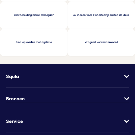
Voorbereiding nieuw schooljaar
32 ideeën voor kinderfeestje buiten de deur
Kind opvoeden met dyslexie
Vragend voornaamwoord
Squla
Over
Vacatures
Bronnen
Contact
Blog
Geef Squla cadeau
Werkbladen
Service
Groeimindset
Samenwerkingen
Veelgestelde vragen