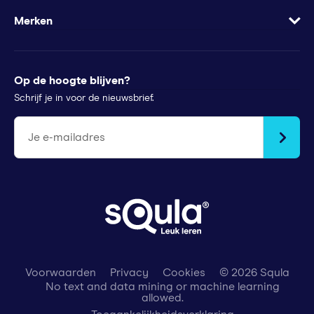
Minder te besteden?
Apps
Wachtwoord vergeten
Merken
Voor pers
Klachtenregeling
Futurewhiz
Tips voor ouders
StudyGo
Op de hoogte blijven?
Stichtingen en goede doelen
Squla Polen
Schrijf je in voor de nieuwsbrief.
scoyo
Je e-mailadres
Voorwaarden
Privacy
Cookies
© 2026 Squla
No text and data mining or machine learning
allowed.