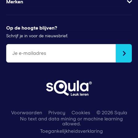
Wachtwoord vergeten
Merken
Voor pers
Klachtenregeling
Futurewhiz
Tips voor ouders
StudyGo
Op de hoogte blijven?
Stichtingen en goede doelen
Squla Polen
Schrijf je in voor de nieuwsbrief.
scoyo
Je e-mailadres
Voorwaarden
Privacy
Cookies
© 2026 Squla
No text and data mining or machine learning
allowed.
Toegankelijkheidsverklaring