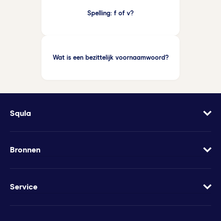
Spelling: f of v?
Wat is een bezittelijk voornaamwoord?
Squla
Over
Vacatures
Bronnen
Contact
Blog
Geef Squla cadeau
Werkbladen
Service
Groeimindset
Samenwerkingen
Veelgestelde vragen
Minder te besteden?
Apps