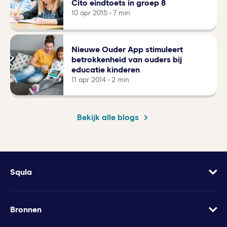
Cito eindtoets in groep 8
10 apr 2015 • 7 min
Nieuwe Ouder App stimuleert
betrokkenheid van ouders bij
educatie kinderen
11 apr 2014 • 2 min
Bekijk alle blogs
Squla
Over
Vacatures
Bronnen
Contact