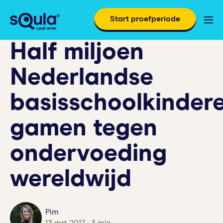
Start proefperiode
Half miljoen
Nederlandse
basisschoolkinder
gamen tegen
ondervoeding
wereldwijd
Pim