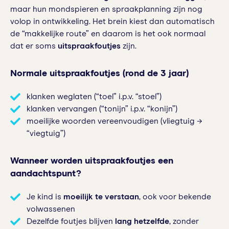
maar hun mondspieren en spraakplanning zijn nog
volop in ontwikkeling. Het brein kiest dan automatisch
de “makkelijke route” en daarom is het ook normaal
dat er soms
uitspraakfoutjes
zijn.
Normale uitspraakfoutjes (rond de 3 jaar)
klanken weglaten (“toel” i.p.v. “stoel”)
klanken vervangen (“tonijn” i.p.v. “konijn”)
moeilijke woorden vereenvoudigen (vliegtuig →
“viegtuig”)
Wanneer worden uitspraakfoutjes een
aandachtspunt?
Je kind is
moeilijk te verstaan
, ook voor bekende
volwassenen
Dezelfde foutjes blijven
lang hetzelfde
, zonder