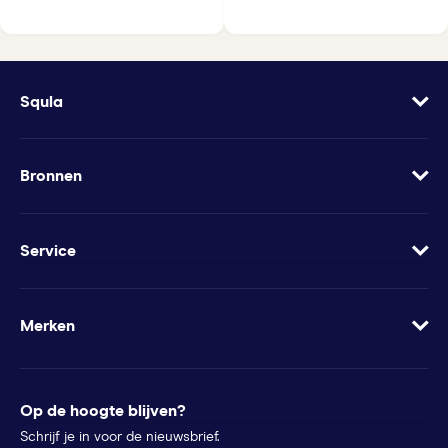
Squla
Over
Vacatures
Bronnen
Contact
Blog
Geef Squla cadeau
Werkbladen
Service
Groeimindset
Samenwerkingen
Veelgestelde vragen
Minder te besteden?
Apps
Wachtwoord vergeten
Merken
Voor pers
Klachtenregeling
Futurewhiz
Tips voor ouders
StudyGo
Op de hoogte blijven?
Stichtingen en goede doelen
Squla Polen
Schrijf je in voor de nieuwsbrief.