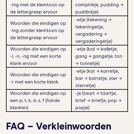
-ing met de klemtoon op
campinkje, pudding →
de lettergreep ervoor
puddinkje)
-etje (tekening →
Woorden die eindigen op
tekeningetje,
-ing zonder klemtoon op
vergadering →
de lettergreep ervoor
vergaderingetje)
Woorden die eindigen op
-etje (bal → balletje,
-l, -n, -ng met een korte
gang → gangetje, ton
klank ervoor
→ tonnetje)
-etje (kar → karretje,
Woorden die eindigen op
bar → barretje, ster →
-r met een korte klank
sterretje)
Woorden die eindigen op
-je (taart → taartje,
een p, t, k, d, s, f (harde
brief → briefje, pop →
klanken)
popje)
FAQ – Verkleinwoorden