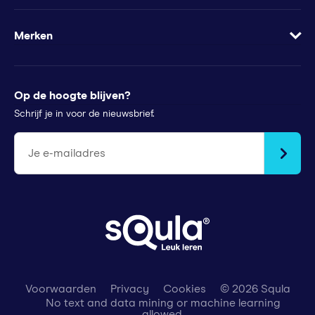
Samenwerkingen
Veelgestelde vragen
Minder te besteden?
Apps
Wachtwoord vergeten
Merken
Voor pers
Klachtenregeling
Futurewhiz
Tips voor ouders
StudyGo
Op de hoogte blijven?
Stichtingen en goede doelen
Squla Polen
Schrijf je in voor de nieuwsbrief.
scoyo
Je e-mailadres
Voorwaarden
Privacy
Cookies
© 2026 Squla
No text and data mining or machine learning
allowed.