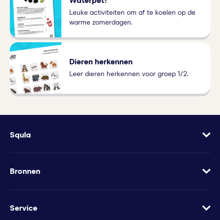
Waterpet!
Leuke activiteiten om af te koelen op de
warme zomerdagen.
Dieren herkennen
Leer dieren herkennen voor groep 1/2.
Squla
Over
Vacatures
Bronnen
Contact
Blog
Geef Squla cadeau
Werkbladen
Service
Groeimindset