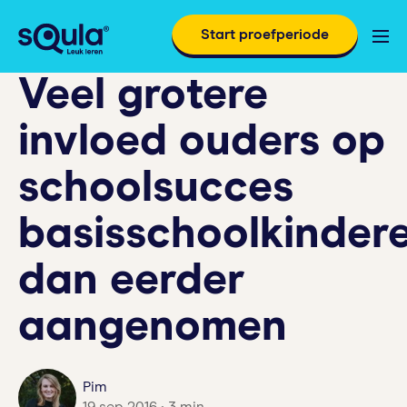
Start proefperiode
Veel grotere
invloed ouders op
schoolsucces
basisschoolkinder
dan eerder
aangenomen
Pim