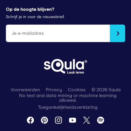
Tips voor ouders
StudyGo
Op de hoogte blijven?
Stichtingen en goede doelen
Squla Polen
Schrijf je in voor de nieuwsbrief.
scoyo
Je e-mailadres
Voorwaarden
Privacy
Cookies
© 2026 Squla
No text and data mining or machine learning
allowed.
Toegankelijkheidsverklaring