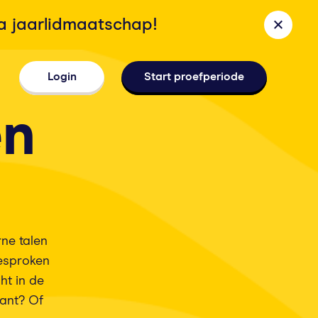
la jaarlidmaatschap!
Login
Start proefperiode
en
ne talen
gesproken
ht in de
rant? Of