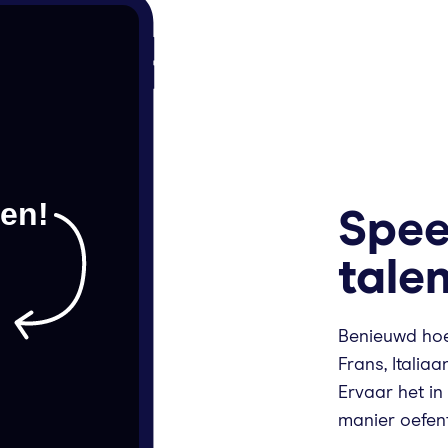
len!
Spee
tale
Benieuwd hoe
Frans, Italia
Ervaar het in
manier oefent