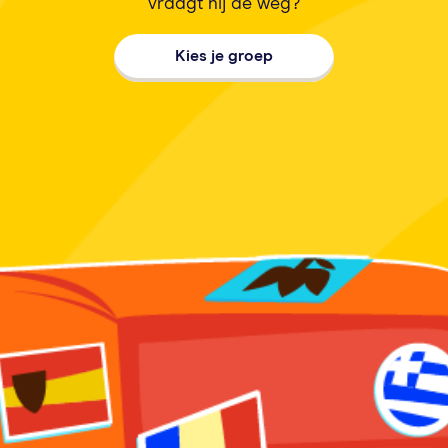
vraagt hij de weg?
Kies je groep