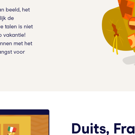
n beeld, het
ijk de
 talen is niet
p vakantie!
innen met het
angst voor
Duits, Fr