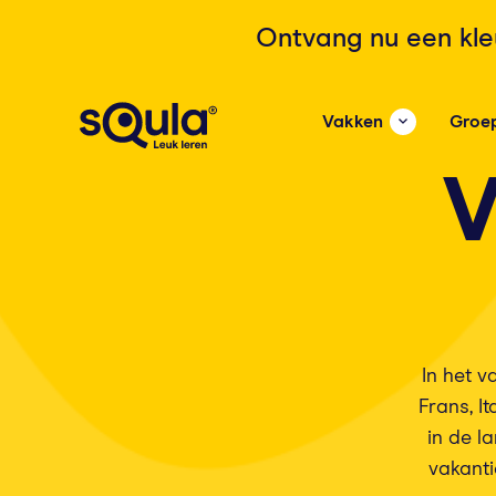
Ontvang nu een kle
Vakken
Groe
V
In het 
Frans, I
in de l
vakanti