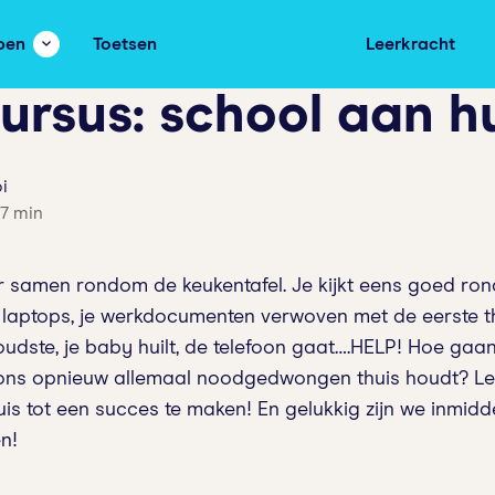
pen
Toetsen
Leerkracht
rsus: school aan hu
i
 7 min
eer samen rondom de keukentafel. Je kijkt eens goed ron
n laptops, je werkdocumenten verwoven met de eerste t
udste, je baby huilt, de telefoon gaat….HELP! Hoe gaan
 ons opnieuw allemaal noodgedwongen thuis houdt? Lee
is tot een succes te maken! En gelukkig zijn we inmidd
n!