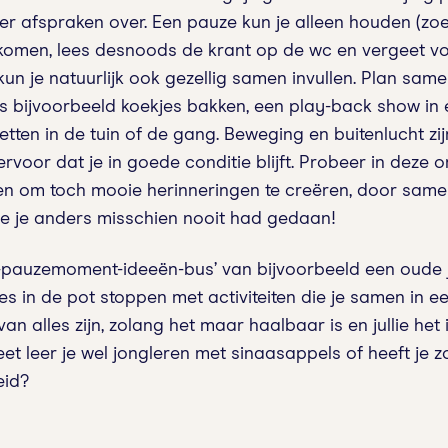
er afspraken over. Een pauze kun je alleen houden (zoe
omen, lees desnoods de krant op de wc en vergeet vo
kun je natuurlijk ook gezellig samen invullen. Plan samen
s bijvoorbeeld koekjes bakken, een play-back show in e
tzetten in de tuin of de gang. Beweging en buitenlucht zi
rvoor dat je in goede conditie blijft. Probeer in deze o
en om toch mooie herinneringen te creëren, door same
e je anders misschien nooit had gedaan!
pauzemoment-ideeën-bus’ van bijvoorbeeld een oude j
es in de pot stoppen met activiteiten die je samen in een
an alles zijn, zolang het maar haalbaar is en jullie het
t leer je wel jongleren met sinaasappels of heeft je 
reid?