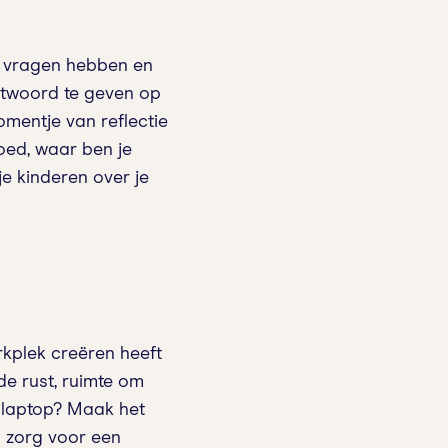
l vragen hebben en
ntwoord te geven op
omentje van reflectie
oed, waar ben je
je kinderen over je
erkplek creëren heeft
nde rust, ruimte om
n laptop? Maak het
n zorg voor een