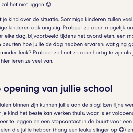
 zal het niet liggen 😉
je kind over de situatie. Sommige kinderen zullen vee
ige kinderen ook angstig. Probeer zo open mogelijk a
r elke dag, bijvoorbeeld tijdens het avond-eten, een m
beurten hoe jullie de dag hebben ervaren: wat ging g
minder leuk? Probeer zelf net zo openhartig te zijn als 
 hier leren ze veel van.
e opening van jullie school
ialen binnen zijn kunnen jullie aan de slag! Een fijne w
ar je kind het beste kan werken thuis: waar is er voldoe
neer te leggen en een stopcontact in de buurt voor ee
elen die jullie hebben (hang een leuke slinger op 😊) e