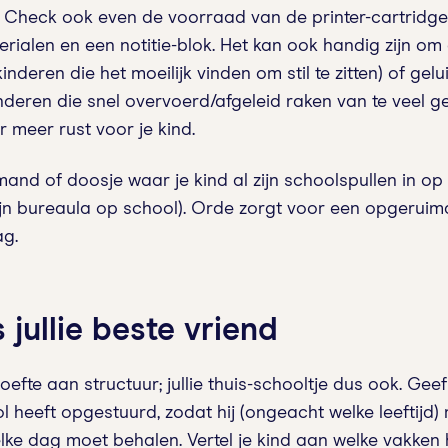
Check ook even de voorraad van de printer-cartridge
erialen en een notitie-blok. Het kan ook handig zijn om
inderen die het moeilijk vinden om stil te zitten) of ge
nderen die snel overvoerd/afgeleid raken van te veel ge
 meer rust voor je kind.
mand of doosje waar je kind al zijn schoolspullen in op
zijn bureaula op school). Orde zorgt voor een opgerui
ag.
 jullie beste vriend
e aan structuur; jullie thuis-schooltje dus ook. Geef je
ol heeft opgestuurd, zodat hij (ongeacht welke leefti
 elke dag moet behalen. Vertel je kind aan welke vakken