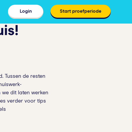
Login
Start proefperiode
is!
d. Tussen de resten
huiswerk-
 we dit laten werken
s verder voor tips
els