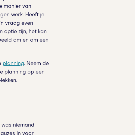
ie manier van
igen werk. Heeft je
ijn vraag even
 optie zijn, het kan
orbeeld om en om een
en
planning
. Neem de
de planning op een
plekken.
it was niemand
pauzes in voor