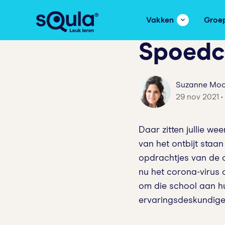
Vakken
Groe
Spoedcu
Suzanne Moo
29 nov 2021 •
Daar zitten jullie w
van het ontbijt staa
opdrachtjes van de o
nu het corona-virus
om die school aan hu
ervaringsdeskundige