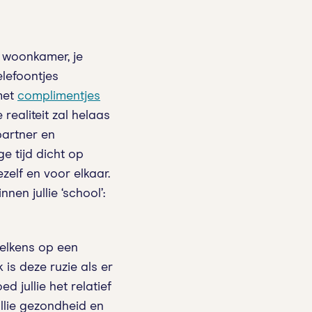
e woonkamer, je
elefoontjes
met
complimentjes
realiteit zal helaas
 partner en
e tijd dicht op
jezelf en voor elkaar.
en jullie ‘school’:
telkens op een
 is deze ruzie als er
 jullie het relatief
ullie gezondheid en