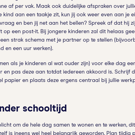
ne af per vak. Maak ook duidelijke afspraken over jull
 kind aan een taakje zit, kun jij ook weer even aan je e
vraag en ben jij net aan het bellen? Spreek af dat hij z
t op een post-it. Bij jongere kinderen zal dit helaas geen
 een strak schema met je partner op te stellen (bijvo
d en een uur werken).
men als je kinderen al wat ouder zijn) voor elke dag e
 en pas deze aan totdat iedereen akkoord is. Schrijf 
l papier en plaats deze ergens centraal bij jullie werk
onder schooltijd
erplicht om de hele dag samen te wonen en te werken, d
elf is ineens wel heel belangrijk geworden. Plan tijdig 