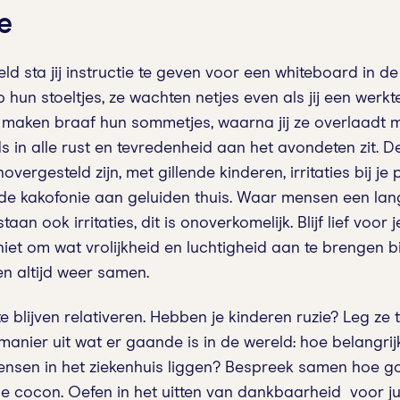
e
ld sta jij instructie te geven voor een whiteboard in d
op hun stoeltjes, ze wachten netjes even als jij een werkt
n maken braaf hun sommetjes, waarna jij ze overlaadt 
 in alle rust en tevredenheid aan het avondeten zit. De 
ergesteld zijn, met gillende kinderen, irritaties bij je
de kakofonie aan geluiden thuis. Waar mensen een lang
taan ook irritaties, dit is onoverkomelijk. Blijf lief voor 
et om wat vrolijkheid en luchtigheid aan te brengen binn
 altijd weer samen.
blijven relativeren. Hebben je kinderen ruzie? Leg ze 
manier uit wat er gaande is in de wereld: hoe belangrijk
nsen in het ziekenhuis liggen? Bespreek samen hoe goed
lige cocon. Oefen in het uitten van dankbaarheid voor j