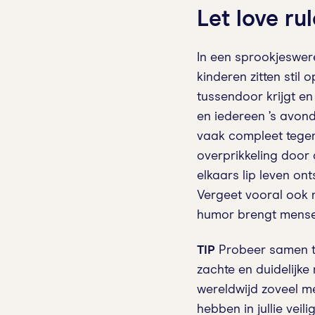
Let love rul
In een sprookjeswere
kinderen zitten stil 
tussendoor krijgt e
en iedereen ’s avonds
vaak compleet tegenov
overprikkeling door 
elkaars lip leven onts
Vergeet vooral ook ni
humor brengt mensen
TIP
Probeer samen te 
zachte en duidelijke 
wereldwijd zoveel me
hebben in jullie vei