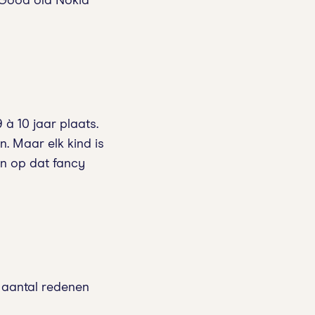
 Good old Nokia
à 10 jaar plaats.
. Maar elk kind is
en op dat fancy
 aantal redenen