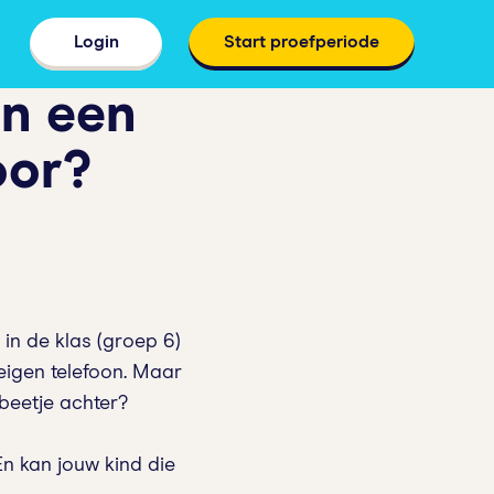
Login
Start proefperiode
an een
oor?
 in de klas (groep 6)
eigen telefoon. Maar
beetje achter?
n kan jouw kind die