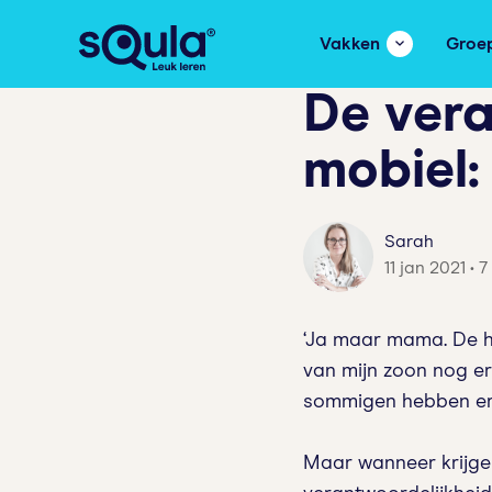
Vakken
Groe
De vera
mobiel: 
Sarah
11 jan 2021 • 
‘Ja maar mama. De hel
van mijn zoon nog er
sommigen hebben er d
Maar wanneer krijge