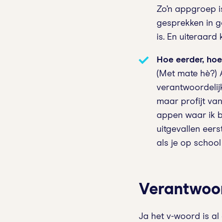
Zo’n appgroep is
gesprekken in go
is. En uiteraard 
Hoe eerder, hoe
(Met mate hè?) 
verantwoordelij
maar profijt va
appen waar ik b
uitgevallen eer
als je op school
Verantwoor
Ja het v-woord is al