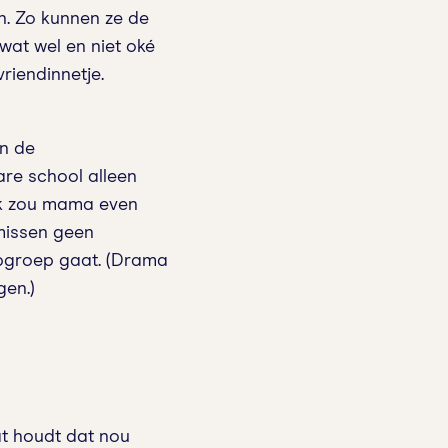
in. Zo kunnen ze de
wat wel en niet oké
vriendinnetje.
en de
are school alleen
 ik zou mama even
 missen geen
ppgroep gaat. (Drama
gen.)
at houdt dat nou