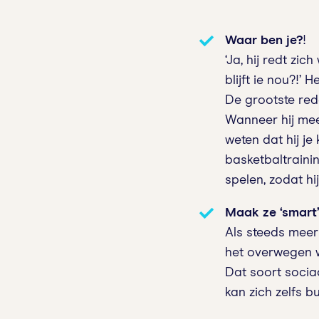
Waar ben
je?
!
‘Ja, hij redt zi
blijft ie nou?!’
De grootste red
Wanneer hij meer
weten dat hij je 
basketbaltraini
spelen, zodat hi
Maak ze ‘smart
Als steeds meer
het overwegen w
Dat soort sociaa
kan zich zelfs b