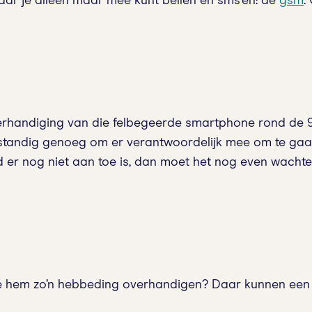
aar je alleen maar mee kunt bellen en sms’en: de
gsm
.
erhandiging van die felbegeerde smartphone rond de 9 
rstandig genoeg om er verantwoordelijk mee om te gaan
d er nog niet aan toe is, dan moet het nog even wacht
 hem zo’n hebbeding overhandigen? Daar kunnen een