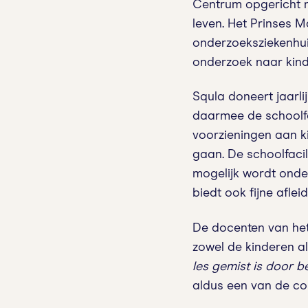
Centrum opgericht me
leven. Het Prinses 
onderzoeksziekenhui
onderzoek naar kinde
Squla doneert jaarl
daarmee de schoolfac
voorzieningen aan ki
gaan. De schoolfacil
mogelijk wordt onder
biedt ook fijne aflei
De docenten van het
zowel de kinderen a
les gemist is door b
aldus een van de co