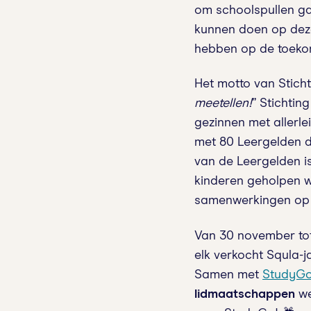
om schoolspullen gaa
kunnen doen op deze
hebben op de toekom
Het motto van Stichti
meetellen!
” Stichtin
gezinnen met allerlei
met 80 Leergelden d
van de Leergelden i
kinderen geholpen w
samenwerkingen o
Van 30 november to
elk verkocht Squla-
Samen met
StudyG
lidmaatschappen
we