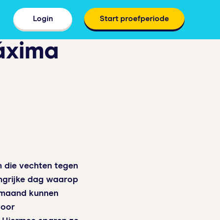
Login
Start proefperiode
Máxima
n die vechten tegen
angrijke dag waarop
e maand kunnen
voor