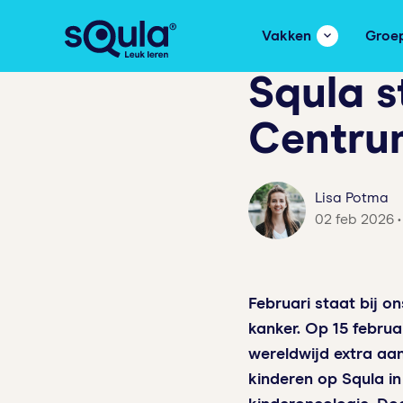
Vakken
Groe
Squla s
Centru
Lisa Potma
02 feb 2026 •
Februari staat bij o
kanker. Op
15 februa
wereldwijd extra a
kinderen op Squla i