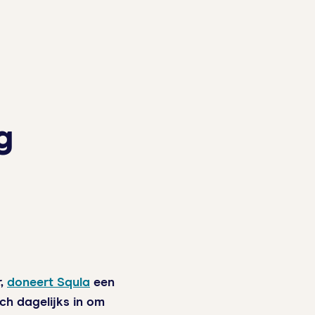
g
r,
doneert Squla
een
ch dagelijks in om