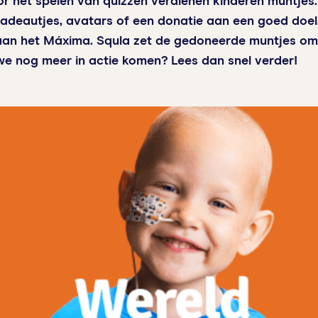
or het spelen van quizzen verdienen kinderen muntjes
)cadeautjes, avatars of een donatie aan een goed doe
n het Máxima. Squla zet de gedoneerde muntjes om 
e nog meer in actie komen? Lees dan snel verder!