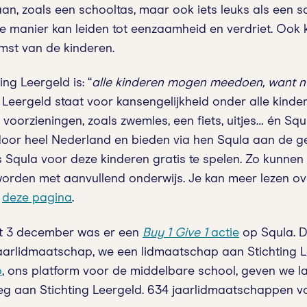
n, zoals een schooltas, maar ook iets leuks als een sc
 manier kan leiden tot eenzaamheid en verdriet. Ook 
st van de kinderen.
ng Leergeld is: “
alle kinderen mogen meedoen, want n
g Leergeld staat voor kansengelijkheid onder alle kinde
 voorzieningen, zoals zwemles, een fiets, uitjes… én Squ
oor heel Nederland en bieden via hen Squla aan de g
s Squla voor deze kinderen gratis te spelen. Zo kunnen
orden met aanvullend onderwijs. Je kan meer lezen ov
p
deze pagina
.
t 3 december was er een
Buy 1 Give 1
actie
op Squla. D
jaarlidmaatschap, we een lidmaatschap aan Stichting 
o
, ons platform voor de middelbare school, geven we l
g aan Stichting Leergeld. 634 jaarlidmaatschappen v