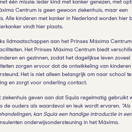
t één missie: ieder kind met kanker genezen, met opti
Máxima Centrum is geen gewoon ziekenhuis, maar een
s. Alle kinderen met kanker in Nederland worden hier 
rkanker vindt hier plaats.
ijks lidmaatschappen aan het Prinses Máxima Centrum
iliteiten. Het Prinses Máxima Centrum biedt verschille
nderen en gezinnen, zodat het dagelijkse leven zoveel
iteiten zorgen ervoor dat de ontwikkeling van kindere
steund. Het is niet alleen belangrijk om naar school t
ding en zorgt voor onderling contact.
 ziekenhuis geven aan dat Squla regelmatig gebruikt 
ls de ouders als waardevol en leuk wordt ervaren.
“Als
ehandelingen, kan Squla een handige introductie in een
nsulenten onderwijsondersteuning in het Máxima.