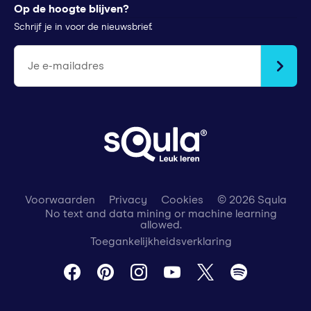
StudyGo
Op de hoogte blijven?
Stichtingen en goede doelen
Squla Polen
Schrijf je in voor de nieuwsbrief.
scoyo
Je e-mailadres
Voorwaarden
Privacy
Cookies
© 2026 Squla
No text and data mining or machine learning
allowed.
Toegankelijkheidsverklaring