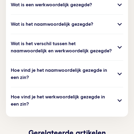
Wat is een werkwoordelijk gezegde?
onderwerp
doet of is. Dit zinsdeel bestaat altijd uit
minimaal één werkwoord. Bestaat het gezegde
Een werkwoordelijk gezegde is een gezegde dat
alleen uit werkwoorden, dan noemen we het een
Wat is het naamwoordelijk gezegde?
volledig uit werkwoorden bestaat. Het wordt
werkwoordelijk gezegde
. Bestaat het uit een of
gevormd door de persoonsvorm samen met alle
meer werkwoorden
plus
een naamwoordelijk deel
Een naamwoordelijk gezegde bestaat uit één of
andere werkwoorden in de zin. Het werkwoordelijk
(zoals een zelfstandig of bijvoeglijk naamwoord),
Wat is het verschil tussen het
meer werkwoorden in combinatie met een
gezegde drukt uit dat iemand iets doet of dat er
dan is het een
naamwoordelijk gezegde
.
naamwoordelijk en werkwoordelijk gezegde?
naamwoordelijk deel (een zelfstandig naamwoord
iets gebeurt.
of bijvoeglijk naamwoord). Dit gezegde geeft aan
Bij een
werkwoordelijk gezegde
bestaat het
wat iemand
is
. Het belangrijkste werkwoord in dit
Hoe vind je het naamwoordelijk gezegde in
gezegde alleen uit werkwoorden (inclusief de
gezegde is een
koppelwerkwoord
(zoals
zijn
of
een zin?
persoonsvorm). Bij een
naamwoordelijk gezegde
worden
) dat het onderwerp koppelt aan het
bestaat het gezegde uit werkwoord(en)
én
een
naamwoordelijk deel.
Ook het naamwoordelijk gezegde vind je door
naamwoordelijk deel (zelfstandig of bijvoeglijk
Hoe vind je het werkwoordelijk gezegde in
goed naar de zin te kijken. Zoek eerst naar een
naamwoord) dat iets over het onderwerp zegt.
een zin?
koppelwerkwoord
(zoals
is
,
wordt
,
lijkt
…). Dat is de
Simpel gezegd: werkwoordelijk gezegde → iemand
basis van het naamwoordelijk gezegde. Zoek
doet iets; naamwoordelijk gezegde → iemand is
Je vindt het werkwoordelijk gezegde door de zin
daarna de
overige werkwoorden
in de zin (deze
iets.
stap voor stap te ontleden. Eerst zoek je de
horen er ook bij, inclusief een constructie met
te
+
persoonsvorm
(het werkwoord dat verandert als
Gerelateerde artikelen
werkwoord als die er staat). Ten slotte vind je het