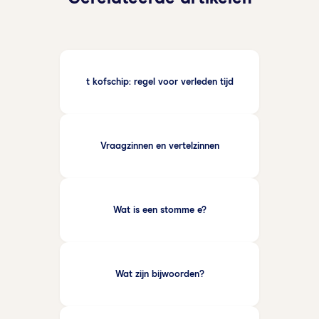
je de tijd of het aantal personen verandert).
naamwoordelijk deel
: dat is het woord (zelfstandig
Vervolgens zoek je het
onderwerp
(wie of wat +
of bijvoeglijk naamwoord) dat iets over het
persoonsvorm). Tot slot kijk je naar
alle
onderwerp zegt. Deze drie componenten samen –
werkwoorden
in de zin: de persoonsvorm samen
het koppelwerkwoord, de overige werkwoorden en
met eventuele andere werkwoorden vormen het
t kofschip: regel voor verleden tijd
het naamwoordelijk deel – vormen het volledige
werkwoordelijk gezegde. Als er maar één
naamwoordelijk gezegde.
werkwoord staat, is dat zowel de persoonsvorm
als het gezegde.
Vraagzinnen en vertelzinnen
Wat is een stomme e?
Wat zijn bijwoorden?