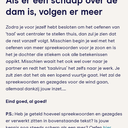
Als er één schaap over de
dam is, volgen er meer
Zodra je voor jezelf hebt besloten om het oefenen van
‘taal’ wat centraler te stellen thuis, dan zul je zien dat
de rest vanzelf volgt. Misschien begin je wel met het
oefenen van meer spreekwoorden voor je zoon en is
het je dochter die stiekem ook alle betekenissen
oppikt. Misschien waait het ook wel over naar je
partner en redt het ‘taalvirus’ het zelfs naar je werk. Je
zult zien dat het als een lopend vuurtje gaat. Het zal de
spreekwoorden en gezegdes voor de wind gaan,
allemaal dankzij jouw inzet…..
Eind goed, al goed!
P.S.:
Heb je geteld hoeveel spreekwoorden en gezegdes
er verwerkt zitten in bovenstaande tekst? Is jouw
kennis nog steeds scherp als een mes? Oefen
hier