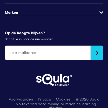
Groeimindset
Samenwerkingen
Veelgestelde vragen
Minder te besteden?
Apps
Wachtwoord vergeten
Merken
Voor pers
Klachtenregeling
Futurewhiz
Tips voor ouders
StudyGo
Op de hoogte blijven?
Stichtingen en goede doelen
Squla Polen
Schrijf je in voor de nieuwsbrief.
scoyo
Je e-mailadres
Voorwaarden
Privacy
Cookies
© 2026 Squla
No text and data mining or machine learning
allowed.