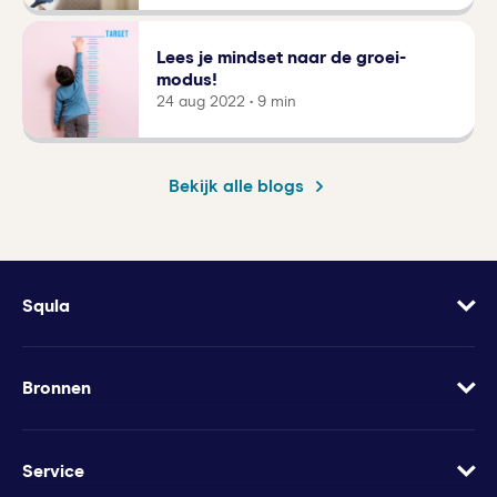
Lees je mindset naar de groei-
modus!
24 aug 2022 • 9 min
Bekijk alle blogs
Squla
Over
Vacatures
Bronnen
Contact
Blog
Geef Squla cadeau
Werkbladen
Service