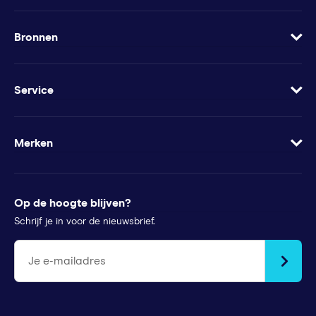
Over
Vacatures
Bronnen
Contact
Blog
Geef Squla cadeau
Werkbladen
Service
Groeimindset
Samenwerkingen
Veelgestelde vragen
Minder te besteden?
Apps
Wachtwoord vergeten
Merken
Voor pers
Klachtenregeling
Futurewhiz
Tips voor ouders
StudyGo
Op de hoogte blijven?
Stichtingen en goede doelen
Squla Polen
Schrijf je in voor de nieuwsbrief.
scoyo
Je e-mailadres