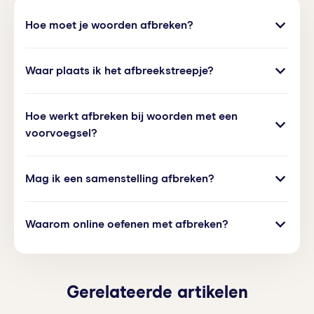
Hoe moet je woorden afbreken?
Je kind breekt woorden af door ze in tweeën te
Waar plaats ik het afbreekstreepje?
verdelen. Dit gebeurt vaak als een woord slechts
gedeeltelijk op een regel past. Bij het afbreken van
Je kind plaatst een afbreekstreepje vaak tussen
woorden is het belangrijk dat beide delen van het
Hoe werkt afbreken bij woorden met een
twee lettergrepen. Als het woord ‘typen’ niet meer
woord nog goed leesbaar zijn.
voorvoegsel?
volledig op de regel past, plaatst je kind het
afbreekstreepje tussen ‘ty’ en ‘pen’: ‘ty-pen’. Bijn
Als enkel het voorvoegsel van een woord nog op
een samenstelling plaatst je kind het
Mag ik een samenstelling afbreken?
de regel past, mag je kind een woord afbreken na
afbreekstreepje tussen twee delen van de
het voorvoegsel. In de praktijk kan dit er als volgt
samenstelling in: ‘rug-tas’, ‘fiets-lamp’.
Ja, je kind mag een samenstelling afbreken. Een
uitzien: ‘ver-huizen’, ‘be-antwoorden’, ‘ge-bruiken’.
Waarom online oefenen met afbreken?
samengesteld woord breek je alleen niet af na het
einde van een lettergreep, maar tussen twee delen
Online oefenen met afbreken is zinvol als je kind de
van de samenstelling: ‘fiets-sleutel’, ‘spaar-pot’. Zo
afbreekregels nog niet volledig onder de knie
blijft het woord goed leesbaar.
heeft. Je kind kan online op een leuke manier
Gerelateerde artikelen
oefenen met afbreken, bijvoorbeeld door quizzen