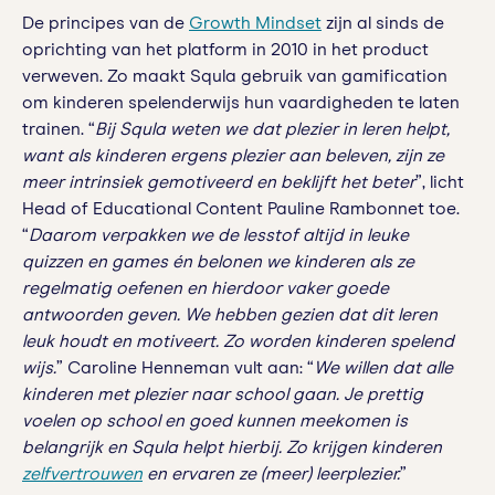
De principes van de
Growth Mindset
zijn al sinds de
oprichting van het platform in 2010 in het product
verweven. Zo maakt Squla gebruik van gamification
om kinderen spelenderwijs hun vaardigheden te laten
trainen. “
Bij Squla weten we dat plezier in leren helpt,
want als kinderen ergens plezier aan beleven, zijn ze
meer intrinsiek gemotiveerd en beklijft het beter
”, licht
Head of Educational Content Pauline Rambonnet toe.
“
Daarom verpakken we de lesstof altijd in leuke
quizzen en games én belonen we kinderen als ze
regelmatig oefenen en hierdoor vaker goede
antwoorden geven. We hebben gezien dat dit leren
leuk houdt en motiveert. Zo worden kinderen spelend
wijs.
” Caroline Henneman vult aan: “
We willen dat alle
kinderen met plezier naar school gaan. Je prettig
voelen op school en goed kunnen meekomen is
belangrijk en Squla helpt hierbij. Zo krijgen kinderen
zelfvertrouwen
en ervaren ze (meer) leerplezier.
”