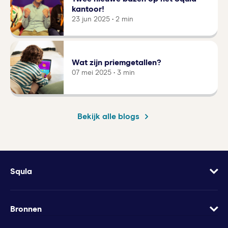
kantoor!
23 jun 2025 • 2 min
Wat zijn priemgetallen?
07 mei 2025 • 3 min
Bekijk alle blogs
Squla
Over
Vacatures
Bronnen
Contact