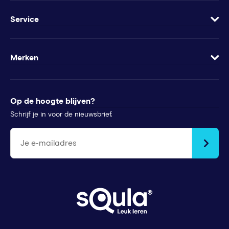
Blog
Geef Squla cadeau
Werkbladen
Service
Groeimindset
Samenwerkingen
Veelgestelde vragen
Minder te besteden?
Apps
Wachtwoord vergeten
Merken
Voor pers
Klachtenregeling
Futurewhiz
Tips voor ouders
StudyGo
Op de hoogte blijven?
Stichtingen en goede doelen
Squla Polen
Schrijf je in voor de nieuwsbrief.
scoyo
Je e-mailadres