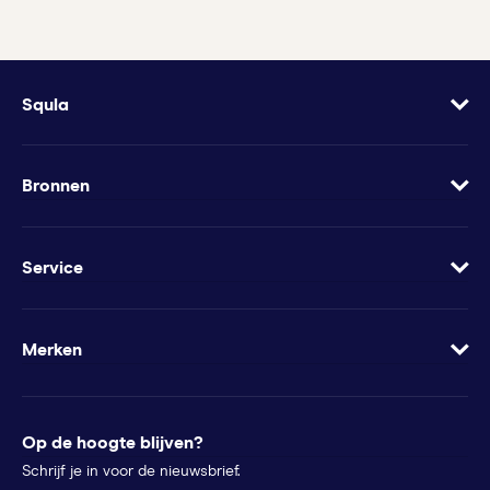
Squla
Over
Vacatures
Bronnen
Contact
Blog
Geef Squla cadeau
Werkbladen
Service
Groeimindset
Samenwerkingen
Veelgestelde vragen
Minder te besteden?
Apps
Wachtwoord vergeten
Merken
Voor pers
Klachtenregeling
Futurewhiz
Tips voor ouders
StudyGo
Op de hoogte blijven?
Stichtingen en goede doelen
Squla Polen
Schrijf je in voor de nieuwsbrief.