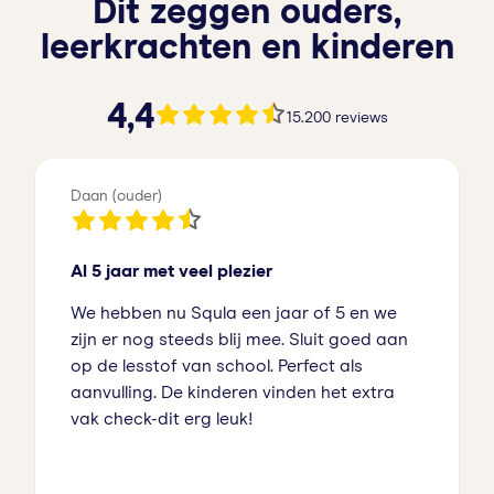
Dit zeggen ouders,
leerkrachten en kinderen
4.4 van de 5 sterren
4,4
15.200 reviews
Daan (ouder)
Al 5 jaar met veel plezier
We hebben nu Squla een jaar of 5 en we
zijn er nog steeds blij mee. Sluit goed aan
op de lesstof van school. Perfect als
aanvulling. De kinderen vinden het extra
vak check-dit erg leuk!