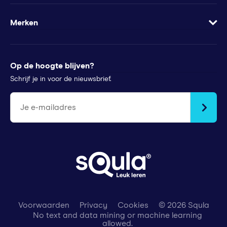
Samenwerkingen
Veelgestelde vragen
Minder te besteden?
Apps
Wachtwoord vergeten
Merken
Voor pers
Klachtenregeling
Futurewhiz
Tips voor ouders
StudyGo
Op de hoogte blijven?
Stichtingen en goede doelen
Squla Polen
Schrijf je in voor de nieuwsbrief.
scoyo
Je e-mailadres
Voorwaarden
Privacy
Cookies
© 2026 Squla
No text and data mining or machine learning
allowed.