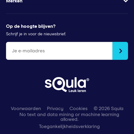
Wachtwoord vergeten
Merken
Voor pers
Klachtenregeling
Futurewhiz
Tips voor ouders
StudyGo
Op de hoogte blijven?
Stichtingen en goede doelen
Squla Polen
Schrijf je in voor de nieuwsbrief.
scoyo
Je e-mailadres
Voorwaarden
Privacy
Cookies
© 2026 Squla
No text and data mining or machine learning
allowed.
Toegankelijkheidsverklaring