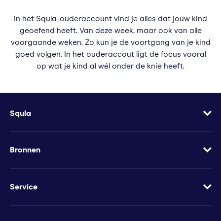
In het Squla-ouderaccount vind je alles dat jouw kind
geoefend heeft. Van deze week, maar ook van alle
voorgaande weken. Zo kun je de voortgang van je kind
goed volgen. In het ouderaccout ligt de focus vooral
op wat je kind al wél onder de knie heeft.
Squla
Over
Vacatures
Bronnen
Contact
Blog
Geef Squla cadeau
Werkbladen
Service
Groeimindset
Samenwerkingen
Veelgestelde vragen
Minder te besteden?
Apps