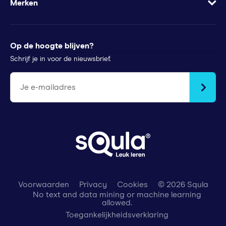
Wachtwoord vergeten
Merken
Voor pers
Klachtenregeling
Futurewhiz
Tips voor ouders
StudyGo
Op de hoogte blijven?
Stichtingen en goede doelen
Squla Polen
Schrijf je in voor de nieuwsbrief.
scoyo
Je e-mailadres
Voorwaarden
Privacy
Cookies
© 2026 Squla
No text and data mining or machine learning
allowed.
Toegankelijkheidsverklaring