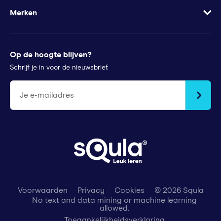
Minder te besteden?
Apps
Wachtwoord vergeten
Merken
Voor pers
Klachtenregeling
Futurewhiz
Tips voor ouders
StudyGo
Op de hoogte blijven?
Stichtingen en goede doelen
Squla Polen
Schrijf je in voor de nieuwsbrief.
scoyo
Je e-mailadres
Voorwaarden
Privacy
Cookies
© 2026 Squla
No text and data mining or machine learning
allowed.
Toegankelijkheidsverklaring