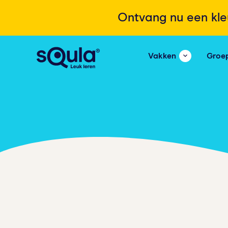
Ontvang nu een kle
Vakken
Groe