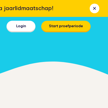
la jaarlidmaatschap!
Login
Start proefperiode