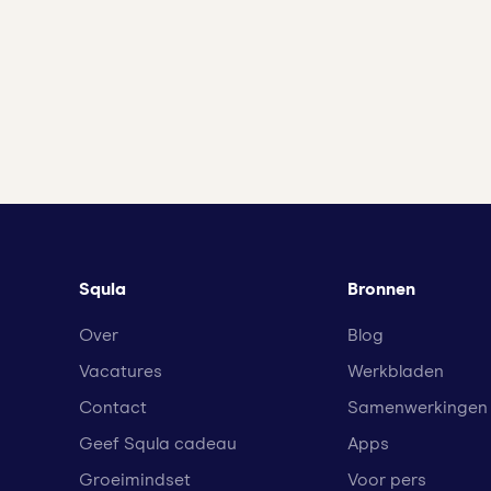
Squla
Bronnen
Over
Blog
Vacatures
Werkbladen
Contact
Samenwerkingen
Geef Squla cadeau
Apps
Groeimindset
Voor pers