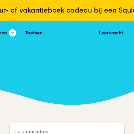
ur- of vakantieboek cadeau bij een Squ
pen
Toetsen
Leerkracht
Je e-mailadres