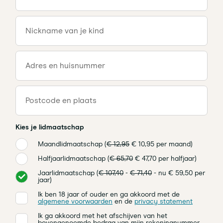
Nickname van je kind
Adres en huisnummer
Postcode en plaats
Kies je lidmaatschap
Maandlidmaatschap (
€ 12,95
€ 10,95 per maand)
Halfjaarlidmaatschap (
€ 65,70
€ 47,70 per halfjaar)
Jaarlidmaatschap (
€ 107,40
-
€ 71,40
- nu € 59,50 per
jaar)
Ik ben 18 jaar of ouder en ga akkoord met de
algemene voorwaarden
en de
privacy statement
Ik ga akkoord met het afschijven van het
bovengenoemde bedrag van mijn rekeningnummer.