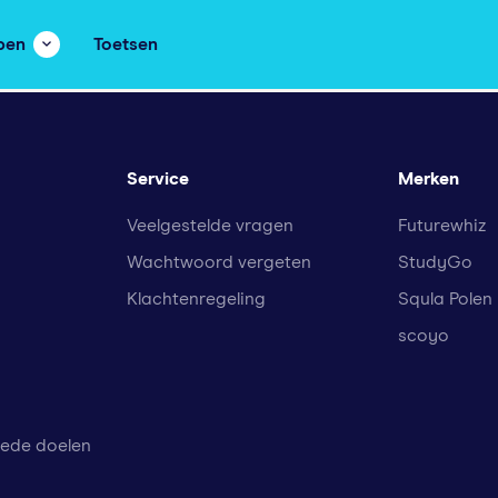
pen
Toetsen
Service
Merken
Veelgestelde vragen
Futurewhiz
Wachtwoord vergeten
StudyGo
Klachtenregeling
Squla Polen
scoyo
oede doelen