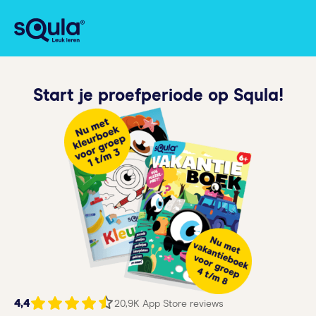
Start je proefperiode op Squla!
4,4
20,9K App Store reviews