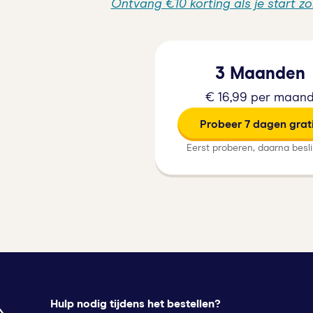
Ontvang €10 korting als je start z
3 Maanden
€ 16,99 per maan
Probeer 7 dagen grat
Eerst proberen, daarna besl
Hulp nodig tijdens het bestellen?