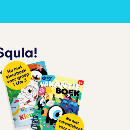
Squla!
!