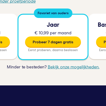
onder proefperiode
Favoriet van ouders
Jaar
Ba
d
€ 10,99 per maand
is
Probeer 7 dagen gratis
P
issen
Eerst proberen, daarna beslissen
Eers
Minder te besteden?
Bekijk onze mogelijkheden.