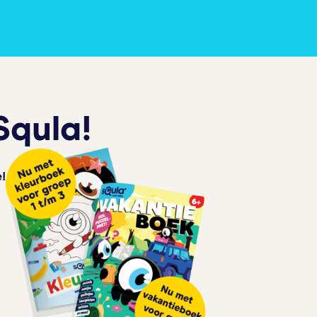
Squla!
!