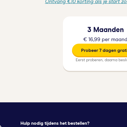
Ontvang €10 korting als je start z
3 Maanden
€ 16,99 per maan
Probeer 7 dagen grat
Eerst proberen, daarna besl
Hulp nodig tijdens het bestellen?