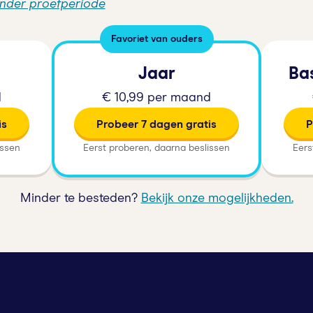
onder proefperiode
Favoriet van ouders
Jaar
Ba
d
€ 10,99 per maand
is
Probeer 7 dagen gratis
P
issen
Eerst proberen, daarna beslissen
Eers
Minder te besteden?
Bekijk onze mogelijkheden.