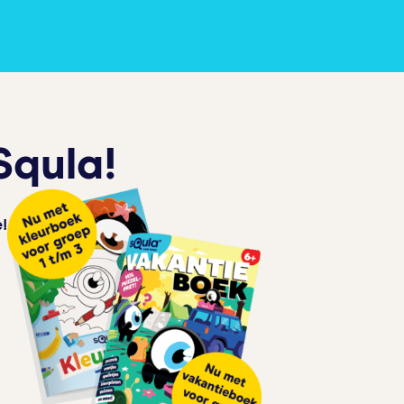
Squla!
!