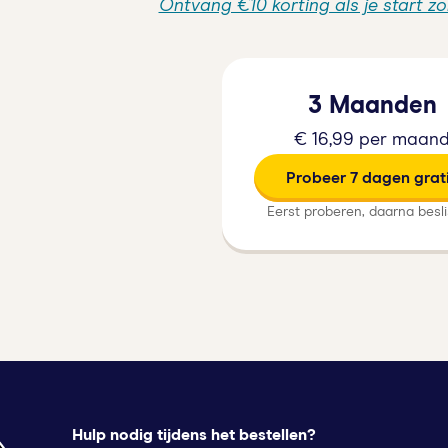
Ontvang €10 korting als je start z
3 Maanden
€ 16,99 per maan
Probeer 7 dagen grat
Eerst proberen, daarna besl
Hulp nodig tijdens het bestellen?