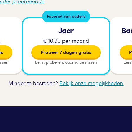
onder proefperiode
Favoriet van ouders
Jaar
Ba
d
€ 10,99 per maand
is
Probeer 7 dagen gratis
P
issen
Eerst proberen, daarna beslissen
Eers
Minder te besteden?
Bekijk onze mogelijkheden.