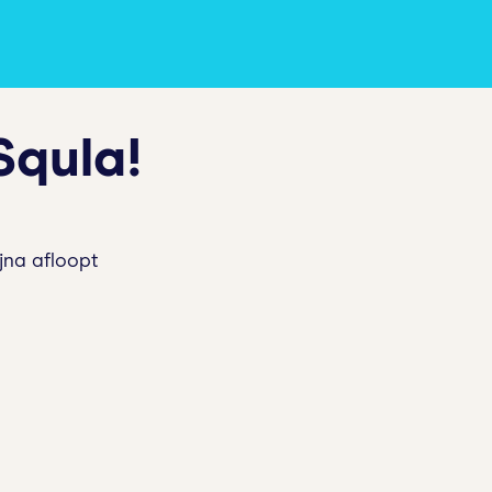
Squla!
jna afloopt